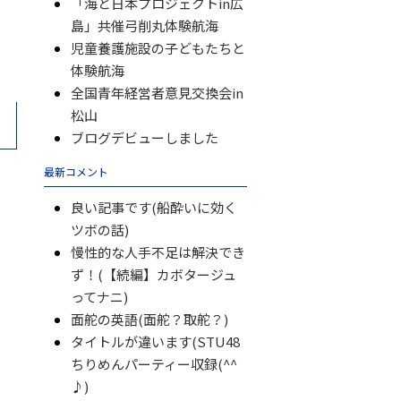
「海と日本プロジェクトin広
島」共催弓削丸体験航海
児童養護施設の子どもたちと
体験航海
全国青年経営者意見交換会in
松山
ブログデビューしました
最新コメント
良い記事です(船酔いに効く
ツボの話)
慢性的な人手不足は解決でき
ず！(【続編】カボタージュ
ってナニ)
面舵の英語(面舵？取舵？)
タイトルが違います(STU48
ちりめんパーティー収録(^^
♪)