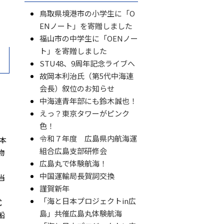
。
鳥取県境港市の小学生に「O
ENノート」を寄贈しました
福山市の中学生に「OENノー
ト」を寄贈しました
STU48、9周年記念ライブへ
故岡本利治氏（第5代中海連
会長）叙位のお知らせ
中海連青年部にも鈴木誠也！
えっ？東京タワーがピンク
色！
令和７年度 広島県内航海運
本
組合広島支部研修会
物
広島丸で体験航海！
中国運輸局長賀詞交換
当
謹賀新年
「海と日本プロジェクトin広
式
島」共催広島丸体験航海
船