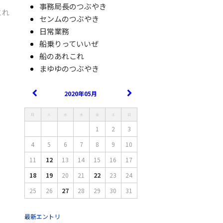
事務局長のつぶやき
これ
センムのつぶやき
日常業務
船乗りっていいぜ
船のあれこれ
まゆゆのつぶやき
2020年05月
月
火
水
木
金
土
日
1
2
3
4
5
6
7
8
9
10
11
12
13
14
15
16
17
18
19
20
21
22
23
24
25
26
27
28
29
30
31
最新エントリ