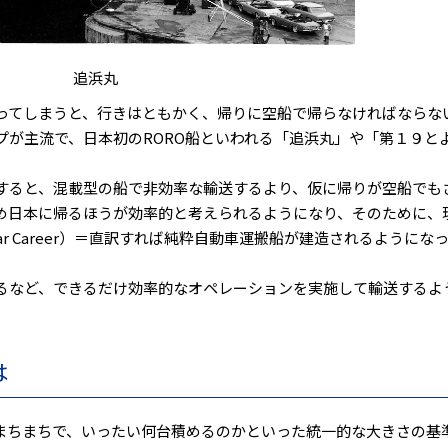
追浜丸
ってしまうと、行きはともかく、帰りに空船で帰らなければならな
プが主流で、日本初のRORO船といわれる「追浜丸」や「第１９と
すると、混載型の船で非効率な輸送するより、仮に帰りが空船でも
め日本に帰るほうが効率的と考えられるようになり、そのために、
Car Career）＝直訳すれば純粋自動車運搬船が建造されるようにな
るなど、できるだけ効率的なオペレーションを実施して輸送するよ
は
まちまちで、いったい何台積めるのかといった統一的な大きさの基