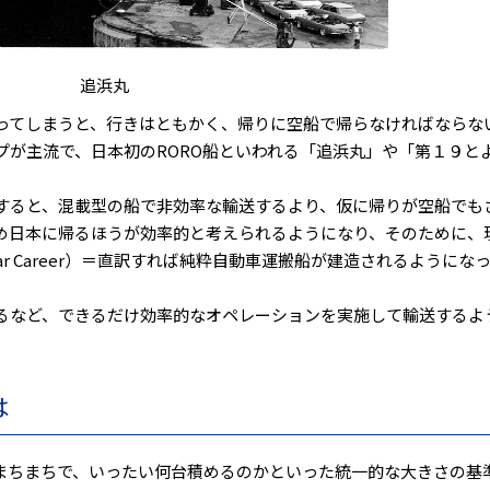
追浜丸
ってしまうと、行きはともかく、帰りに空船で帰らなければならな
プが主流で、日本初のRORO船といわれる「追浜丸」や「第１９と
すると、混載型の船で非効率な輸送するより、仮に帰りが空船でも
め日本に帰るほうが効率的と考えられるようになり、そのために、
Car Career）＝直訳すれば純粋自動車運搬船が建造されるようにな
るなど、できるだけ効率的なオペレーションを実施して輸送するよ
は
まちまちで、いったい何台積めるのかといった統一的な大きさの基