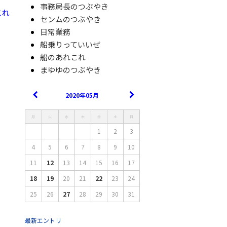
事務局長のつぶやき
これ
センムのつぶやき
日常業務
船乗りっていいぜ
船のあれこれ
まゆゆのつぶやき
2020年05月
月
火
水
木
金
土
日
1
2
3
4
5
6
7
8
9
10
11
12
13
14
15
16
17
18
19
20
21
22
23
24
25
26
27
28
29
30
31
最新エントリ