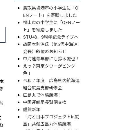
。
鳥取県境港市の小学生に「O
ENノート」を寄贈しました
福山市の中学生に「OENノー
ト」を寄贈しました
STU48、9周年記念ライブへ
故岡本利治氏（第5代中海連
会長）叙位のお知らせ
中海連青年部にも鈴木誠也！
えっ？東京タワーがピンク
色！
令和７年度 広島県内航海運
本
組合広島支部研修会
物
広島丸で体験航海！
中国運輸局長賀詞交換
当
謹賀新年
「海と日本プロジェクトin広
式
島」共催広島丸体験航海
船