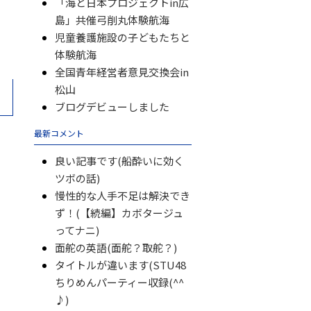
「海と日本プロジェクトin広
島」共催弓削丸体験航海
児童養護施設の子どもたちと
体験航海
全国青年経営者意見交換会in
松山
ブログデビューしました
最新コメント
良い記事です(船酔いに効く
ツボの話)
慢性的な人手不足は解決でき
ず！(【続編】カボタージュ
ってナニ)
面舵の英語(面舵？取舵？)
タイトルが違います(STU48
ちりめんパーティー収録(^^
♪)