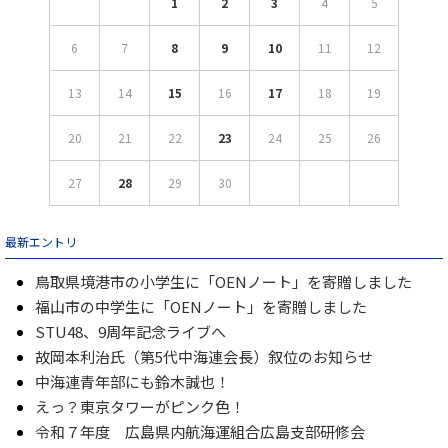
1
2
3
4
5
6
7
8
9
10
11
12
13
14
15
16
17
18
19
20
21
22
23
24
25
26
27
28
29
30
最新エントリ
鳥取県境港市の小学生に「OENノート」を寄贈しました
福山市の中学生に「OENノート」を寄贈しました
STU48、9周年記念ライブへ
故岡本利治氏（第5代中海連会長）叙位のお知らせ
中海連青年部にも鈴木誠也！
えっ？東京タワーがピンク色！
令和７年度 広島県内航海運組合広島支部研修会