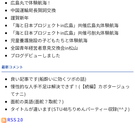
広島丸で体験航海！
中国運輸局長賀詞交換
謹賀新年
「海と日本プロジェクトin広島」共催広島丸体験航海
「海と日本プロジェクトin広島」共催弓削丸体験航海
児童養護施設の子どもたちと体験航海
全国青年経営者意見交換会in松山
ブログデビューしました
最新コメント
良い記事です(船酔いに効くツボの話)
慢性的な人手不足は解決できず！(【続編】カボタージュっ
てナニ)
面舵の英語(面舵？取舵？)
タイトルが違います(STU48ちりめんパーティー収録(^^♪)
RSS 2.0