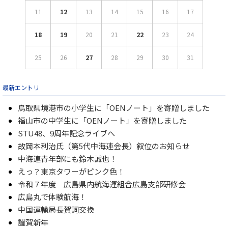
11
12
13
14
15
16
17
18
19
20
21
22
23
24
25
26
27
28
29
30
31
最新エントリ
鳥取県境港市の小学生に「OENノート」を寄贈しました
福山市の中学生に「OENノート」を寄贈しました
STU48、9周年記念ライブへ
故岡本利治氏（第5代中海連会長）叙位のお知らせ
中海連青年部にも鈴木誠也！
えっ？東京タワーがピンク色！
令和７年度 広島県内航海運組合広島支部研修会
広島丸で体験航海！
中国運輸局長賀詞交換
謹賀新年