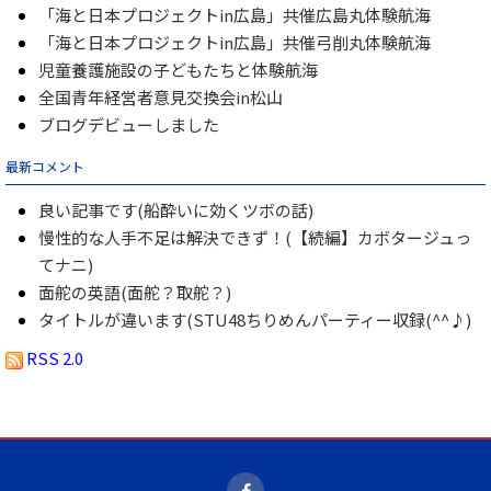
「海と日本プロジェクトin広島」共催広島丸体験航海
「海と日本プロジェクトin広島」共催弓削丸体験航海
児童養護施設の子どもたちと体験航海
全国青年経営者意見交換会in松山
ブログデビューしました
最新コメント
良い記事です(船酔いに効くツボの話)
慢性的な人手不足は解決できず！(【続編】カボタージュっ
てナニ)
面舵の英語(面舵？取舵？)
タイトルが違います(STU48ちりめんパーティー収録(^^♪)
RSS 2.0