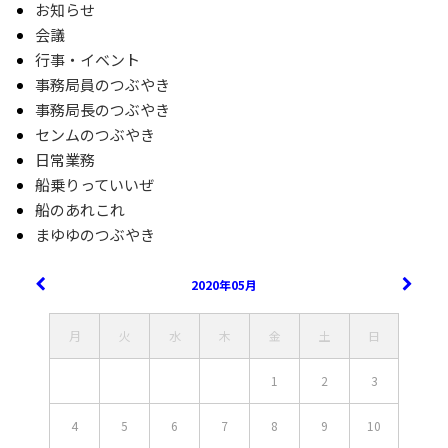
お知らせ
会議
行事・イベント
事務局員のつぶやき
事務局長のつぶやき
センムのつぶやき
日常業務
船乗りっていいぜ
船のあれこれ
まゆゆのつぶやき
2020年05月
月
火
水
木
金
土
日
1
2
3
4
5
6
7
8
9
10