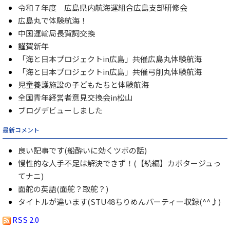
令和７年度 広島県内航海運組合広島支部研修会
広島丸で体験航海！
中国運輸局長賀詞交換
謹賀新年
「海と日本プロジェクトin広島」共催広島丸体験航海
「海と日本プロジェクトin広島」共催弓削丸体験航海
児童養護施設の子どもたちと体験航海
全国青年経営者意見交換会in松山
ブログデビューしました
最新コメント
良い記事です(船酔いに効くツボの話)
慢性的な人手不足は解決できず！(【続編】カボタージュっ
てナニ)
面舵の英語(面舵？取舵？)
タイトルが違います(STU48ちりめんパーティー収録(^^♪)
RSS 2.0