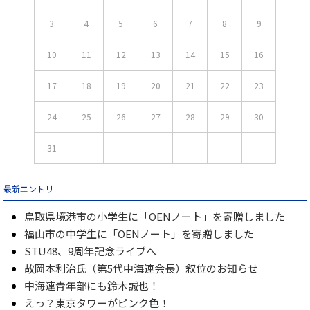
3
4
5
6
7
8
9
10
11
12
13
14
15
16
17
18
19
20
21
22
23
24
25
26
27
28
29
30
31
最新エントリ
鳥取県境港市の小学生に「OENノート」を寄贈しました
福山市の中学生に「OENノート」を寄贈しました
STU48、9周年記念ライブへ
故岡本利治氏（第5代中海連会長）叙位のお知らせ
中海連青年部にも鈴木誠也！
えっ？東京タワーがピンク色！