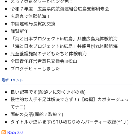
えっ？東京タワーがピンク色！
令和７年度 広島県内航海運組合広島支部研修会
広島丸で体験航海！
中国運輸局長賀詞交換
謹賀新年
「海と日本プロジェクトin広島」共催広島丸体験航海
「海と日本プロジェクトin広島」共催弓削丸体験航海
児童養護施設の子どもたちと体験航海
全国青年経営者意見交換会in松山
ブログデビューしました
最新コメント
良い記事です(船酔いに効くツボの話)
慢性的な人手不足は解決できず！(【続編】カボタージュっ
てナニ)
面舵の英語(面舵？取舵？)
タイトルが違います(STU48ちりめんパーティー収録(^^♪)
RSS 2.0