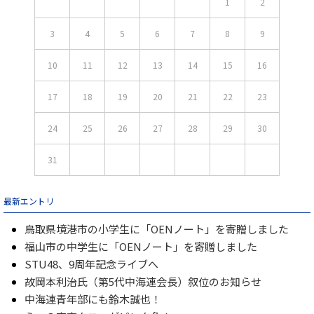
1
2
3
4
5
6
7
8
9
10
11
12
13
14
15
16
17
18
19
20
21
22
23
24
25
26
27
28
29
30
31
最新エントリ
鳥取県境港市の小学生に「OENノート」を寄贈しました
福山市の中学生に「OENノート」を寄贈しました
STU48、9周年記念ライブへ
故岡本利治氏（第5代中海連会長）叙位のお知らせ
中海連青年部にも鈴木誠也！