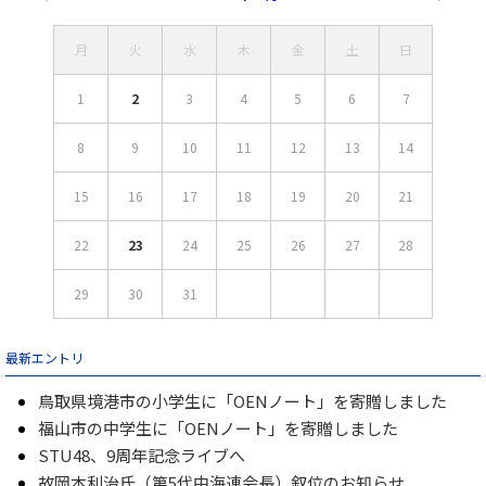
月
火
水
木
金
土
日
1
2
3
4
5
6
7
8
9
10
11
12
13
14
15
16
17
18
19
20
21
22
23
24
25
26
27
28
29
30
31
最新エントリ
鳥取県境港市の小学生に「OENノート」を寄贈しました
福山市の中学生に「OENノート」を寄贈しました
STU48、9周年記念ライブへ
故岡本利治氏（第5代中海連会長）叙位のお知らせ