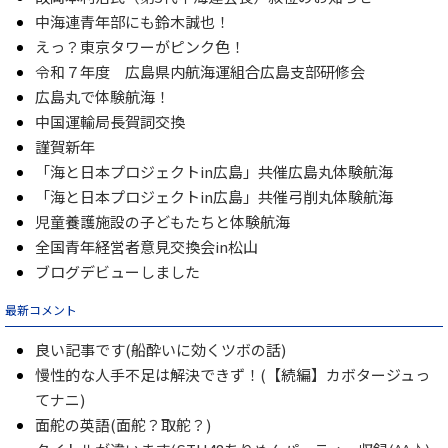
中海連青年部にも鈴木誠也！
えっ？東京タワーがピンク色！
令和７年度 広島県内航海運組合広島支部研修会
広島丸で体験航海！
中国運輸局長賀詞交換
謹賀新年
「海と日本プロジェクトin広島」共催広島丸体験航海
「海と日本プロジェクトin広島」共催弓削丸体験航海
児童養護施設の子どもたちと体験航海
全国青年経営者意見交換会in松山
ブログデビューしました
最新コメント
良い記事です(船酔いに効くツボの話)
慢性的な人手不足は解決できず！(【続編】カボタージュっ
てナニ)
面舵の英語(面舵？取舵？)