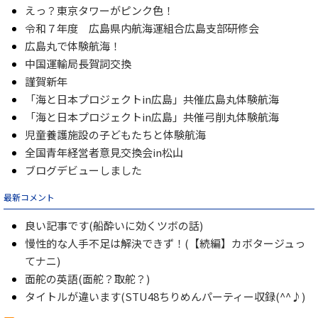
えっ？東京タワーがピンク色！
令和７年度 広島県内航海運組合広島支部研修会
広島丸で体験航海！
中国運輸局長賀詞交換
謹賀新年
「海と日本プロジェクトin広島」共催広島丸体験航海
「海と日本プロジェクトin広島」共催弓削丸体験航海
児童養護施設の子どもたちと体験航海
全国青年経営者意見交換会in松山
ブログデビューしました
最新コメント
良い記事です(船酔いに効くツボの話)
慢性的な人手不足は解決できず！(【続編】カボタージュっ
てナニ)
面舵の英語(面舵？取舵？)
タイトルが違います(STU48ちりめんパーティー収録(^^♪)