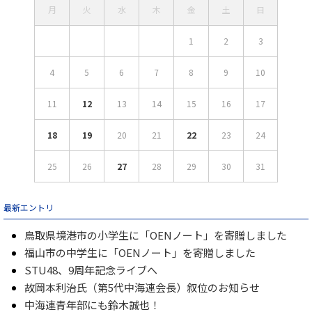
月
火
水
木
金
土
日
1
2
3
4
5
6
7
8
9
10
11
12
13
14
15
16
17
18
19
20
21
22
23
24
25
26
27
28
29
30
31
最新エントリ
鳥取県境港市の小学生に「OENノート」を寄贈しました
福山市の中学生に「OENノート」を寄贈しました
STU48、9周年記念ライブへ
故岡本利治氏（第5代中海連会長）叙位のお知らせ
中海連青年部にも鈴木誠也！