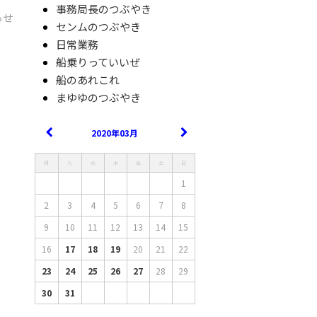
事務局長のつぶやき
らせ
センムのつぶやき
日常業務
船乗りっていいぜ
船のあれこれ
まゆゆのつぶやき
2020年03月
月
火
水
木
金
土
日
1
2
3
4
5
6
7
8
9
10
11
12
13
14
15
16
17
18
19
20
21
22
23
24
25
26
27
28
29
30
31