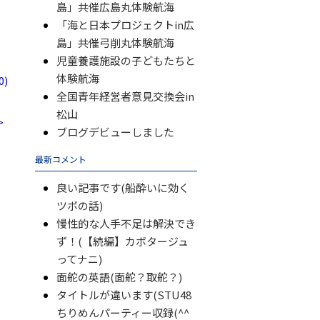
島」共催広島丸体験航海
「海と日本プロジェクトin広
島」共催弓削丸体験航海
児童養護施設の子どもたちと
体験航海
)
全国青年経営者意見交換会in
松山
>
ブログデビューしました
最新コメント
良い記事です(船酔いに効く
ツボの話)
慢性的な人手不足は解決でき
ず！(【続編】カボタージュ
ってナニ)
面舵の英語(面舵？取舵？)
タイトルが違います(STU48
ちりめんパーティー収録(^^