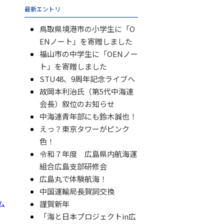
最新エントリ
鳥取県境港市の小学生に「O
ENノート」を寄贈しました
福山市の中学生に「OENノー
ト」を寄贈しました
STU48、9周年記念ライブへ
故岡本利治氏（第5代中海連
会長）叙位のお知らせ
中海連青年部にも鈴木誠也！
えっ？東京タワーがピンク
色！
令和７年度 広島県内航海運
組合広島支部研修会
広島丸で体験航海！
中国運輸局長賀詞交換
ム
謹賀新年
「海と日本プロジェクトin広