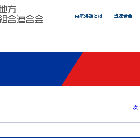
内航海運とは
当連合会
次 
ジ