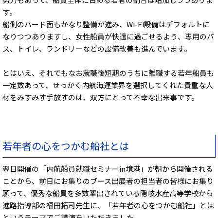
す。
船側のハード面もかなり整備が進み、Wi-Fi設備はデフォルトに
なりつつありますし、女性船員が快適に過ごせるよう、専用のバ
ス、トイレ、ランドリーなどの設備改善も進んでいます。
とはいえ、それでもなお就職後短期のうちに離職する若年船員も
一定数あって、せっかく内航海運業界を選択してくれた貴重な人
材をみすみす手放すのは、双方にとって不幸な出来事です。
若年者の心をつかむ船社とは
翌日開催の「内航船員就職セミナーin境港」が朝から開催される
ことから、前日にお集りのブース出展者の担当者の皆様にお集り
願って、優秀な船員を多数輩出されている隠岐水産高等学校から
進路指導部の福田拓司先生に、「若年者の心をつかむ船社」とは
というテーマでご講演をいただきました。