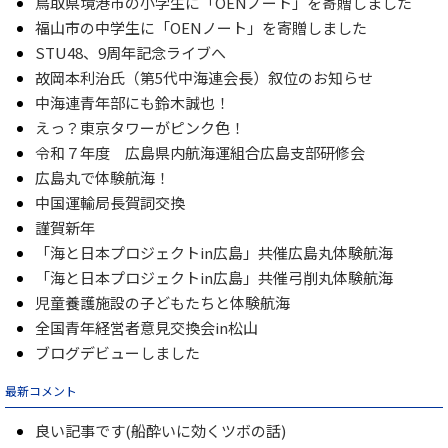
鳥取県境港市の小学生に「OENノート」を寄贈しました
福山市の中学生に「OENノート」を寄贈しました
STU48、9周年記念ライブへ
故岡本利治氏（第5代中海連会長）叙位のお知らせ
中海連青年部にも鈴木誠也！
えっ？東京タワーがピンク色！
令和７年度 広島県内航海運組合広島支部研修会
広島丸で体験航海！
中国運輸局長賀詞交換
謹賀新年
「海と日本プロジェクトin広島」共催広島丸体験航海
「海と日本プロジェクトin広島」共催弓削丸体験航海
児童養護施設の子どもたちと体験航海
全国青年経営者意見交換会in松山
ブログデビューしました
最新コメント
良い記事です(船酔いに効くツボの話)