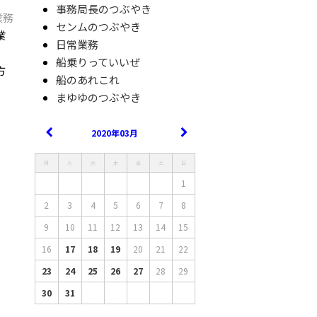
事務局長のつぶやき
業務
センムのつぶやき
業
日常業務
船乗りっていいぜ
方
船のあれこれ
まゆゆのつぶやき
2020年03月
月
火
水
木
金
土
日
1
2
3
4
5
6
7
8
9
10
11
12
13
14
15
16
17
18
19
20
21
22
23
24
25
26
27
28
29
30
31