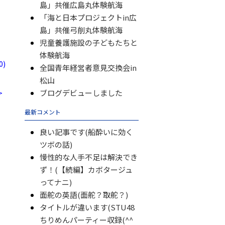
島」共催広島丸体験航海
「海と日本プロジェクトin広
島」共催弓削丸体験航海
児童養護施設の子どもたちと
体験航海
)
全国青年経営者意見交換会in
松山
>
ブログデビューしました
最新コメント
良い記事です(船酔いに効く
ツボの話)
慢性的な人手不足は解決でき
ず！(【続編】カボタージュ
ってナニ)
面舵の英語(面舵？取舵？)
タイトルが違います(STU48
ちりめんパーティー収録(^^