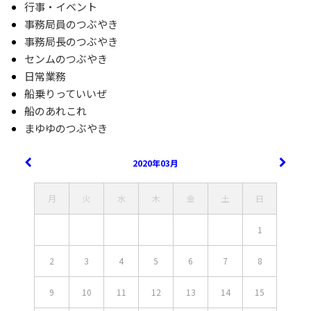
行事・イベント
事務局員のつぶやき
事務局長のつぶやき
センムのつぶやき
日常業務
船乗りっていいぜ
船のあれこれ
まゆゆのつぶやき
2020年03月
月
火
水
木
金
土
日
1
2
3
4
5
6
7
8
9
10
11
12
13
14
15