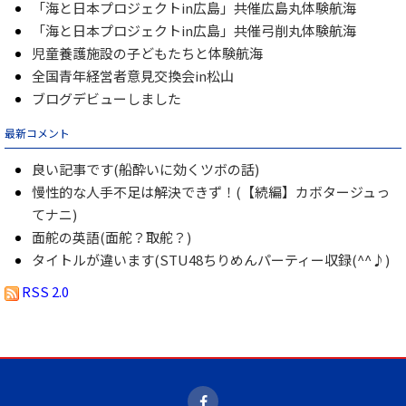
「海と日本プロジェクトin広島」共催広島丸体験航海
「海と日本プロジェクトin広島」共催弓削丸体験航海
児童養護施設の子どもたちと体験航海
全国青年経営者意見交換会in松山
ブログデビューしました
最新コメント
良い記事です(船酔いに効くツボの話)
慢性的な人手不足は解決できず！(【続編】カボタージュっ
てナニ)
面舵の英語(面舵？取舵？)
タイトルが違います(STU48ちりめんパーティー収録(^^♪)
RSS 2.0