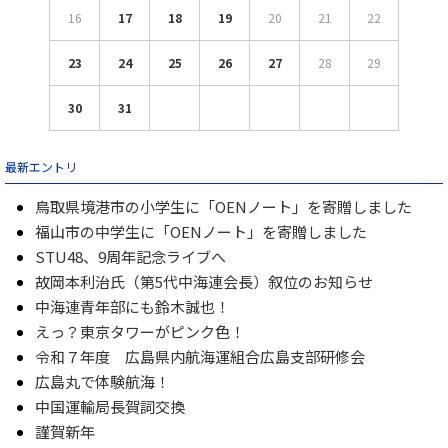
16
17
18
19
20
21
22
23
24
25
26
27
28
29
30
31
最新エントリ
鳥取県境港市の小学生に「OENノート」を寄贈しました
福山市の中学生に「OENノート」を寄贈しました
STU48、9周年記念ライブへ
故岡本利治氏（第5代中海連会長）叙位のお知らせ
中海連青年部にも鈴木誠也！
えっ？東京タワーがピンク色！
令和７年度 広島県内航海運組合広島支部研修会
広島丸で体験航海！
中国運輸局長賀詞交換
謹賀新年