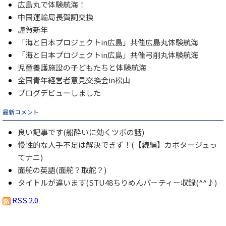
広島丸で体験航海！
中国運輸局長賀詞交換
謹賀新年
「海と日本プロジェクトin広島」共催広島丸体験航海
「海と日本プロジェクトin広島」共催弓削丸体験航海
児童養護施設の子どもたちと体験航海
全国青年経営者意見交換会in松山
ブログデビューしました
最新コメント
良い記事です(船酔いに効くツボの話)
慢性的な人手不足は解決できず！(【続編】カボタージュっ
てナニ)
面舵の英語(面舵？取舵？)
タイトルが違います(STU48ちりめんパーティー収録(^^♪)
RSS 2.0