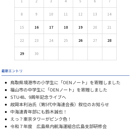
1
2
3
4
5
6
7
8
9
10
11
12
13
14
15
16
17
18
19
20
21
22
23
24
25
26
27
28
29
30
最新エントリ
鳥取県境港市の小学生に「OENノート」を寄贈しました
福山市の中学生に「OENノート」を寄贈しました
STU48、9周年記念ライブへ
故岡本利治氏（第5代中海連会長）叙位のお知らせ
中海連青年部にも鈴木誠也！
えっ？東京タワーがピンク色！
令和７年度 広島県内航海運組合広島支部研修会