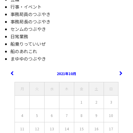
行事・イベント
事務局員のつぶやき
事務局長のつぶやき
センムのつぶやき
日常業務
船乗りっていいぜ
船のあれこれ
まゆゆのつぶやき
2021年10月
月
火
水
木
金
土
日
1
2
3
4
5
6
7
8
9
10
11
12
13
14
15
16
17