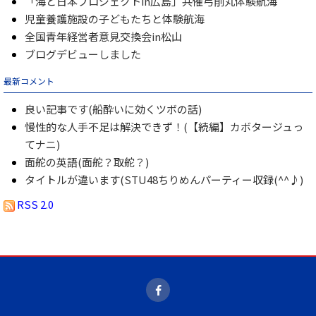
「海と日本プロジェクトin広島」共催弓削丸体験航海
児童養護施設の子どもたちと体験航海
全国青年経営者意見交換会in松山
ブログデビューしました
最新コメント
良い記事です(船酔いに効くツボの話)
慢性的な人手不足は解決できず！(【続編】カボタージュっ
てナニ)
面舵の英語(面舵？取舵？)
タイトルが違います(STU48ちりめんパーティー収録(^^♪)
RSS 2.0