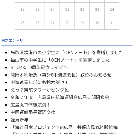
18
19
20
21
22
23
24
25
26
27
28
29
30
31
最新エントリ
鳥取県境港市の小学生に「OENノート」を寄贈しました
福山市の中学生に「OENノート」を寄贈しました
STU48、9周年記念ライブへ
故岡本利治氏（第5代中海連会長）叙位のお知らせ
中海連青年部にも鈴木誠也！
えっ？東京タワーがピンク色！
令和７年度 広島県内航海運組合広島支部研修会
広島丸で体験航海！
中国運輸局長賀詞交換
謹賀新年
「海と日本プロジェクトin広島」共催広島丸体験航海