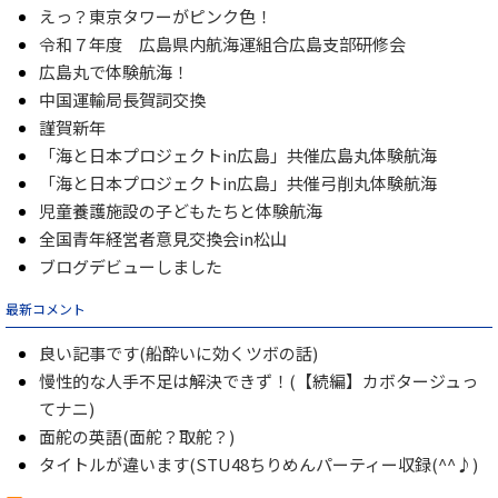
えっ？東京タワーがピンク色！
令和７年度 広島県内航海運組合広島支部研修会
広島丸で体験航海！
中国運輸局長賀詞交換
謹賀新年
「海と日本プロジェクトin広島」共催広島丸体験航海
「海と日本プロジェクトin広島」共催弓削丸体験航海
児童養護施設の子どもたちと体験航海
全国青年経営者意見交換会in松山
ブログデビューしました
最新コメント
良い記事です(船酔いに効くツボの話)
慢性的な人手不足は解決できず！(【続編】カボタージュっ
てナニ)
面舵の英語(面舵？取舵？)
タイトルが違います(STU48ちりめんパーティー収録(^^♪)