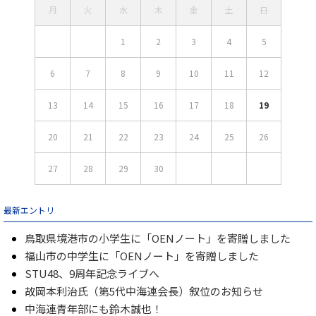
月
火
水
木
金
土
日
1
2
3
4
5
6
7
8
9
10
11
12
13
14
15
16
17
18
19
20
21
22
23
24
25
26
27
28
29
30
最新エントリ
鳥取県境港市の小学生に「OENノート」を寄贈しました
福山市の中学生に「OENノート」を寄贈しました
STU48、9周年記念ライブへ
故岡本利治氏（第5代中海連会長）叙位のお知らせ
中海連青年部にも鈴木誠也！