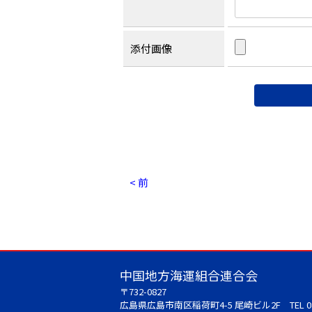
添付画像
< 前
中国地方海運組合連合会
〒732-0827
広島県広島市南区稲荷町4-5 尾崎ビル2F
TEL 