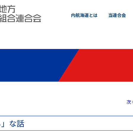
内航海運とは
当連合会
次 
も」な話