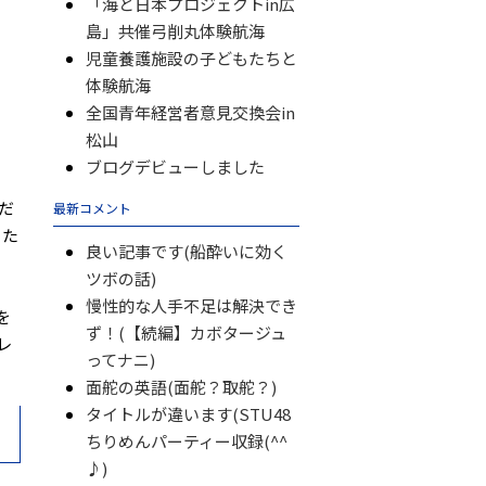
「海と日本プロジェクトin広
島」共催弓削丸体験航海
児童養護施設の子どもたちと
体験航海
全国青年経営者意見交換会in
松山
ブログデビューしました
だ
最新コメント
った
良い記事です(船酔いに効く
ツボの話)
慢性的な人手不足は解決でき
を
ず！(【続編】カボタージュ
レ
ってナニ)
面舵の英語(面舵？取舵？)
タイトルが違います(STU48
ちりめんパーティー収録(^^
♪)