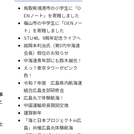
鳥取県境港市の小学生に「O
ENノート」を寄贈しました
福山市の中学生に「OENノー
ト」を寄贈しました
STU48、9周年記念ライブへ
故岡本利治氏（第5代中海連
会長）叙位のお知らせ
中海連青年部にも鈴木誠也！
えっ？東京タワーがピンク
色！
令和７年度 広島県内航海運
組合広島支部研修会
事
広島丸で体験航海！
と
中国運輸局長賀詞交換
謹賀新年
「海と日本プロジェクトin広
と
島」共催広島丸体験航海