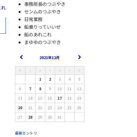
事務局長のつぶやき
これ
センムのつぶやき
日常業務
船乗りっていいぜ
船のあれこれ
まゆゆのつぶやき
2021年12月
月
火
水
木
金
土
日
1
2
3
4
5
6
7
8
9
10
11
12
13
14
15
16
17
18
19
20
21
22
23
24
25
26
27
28
29
30
31
最新エントリ