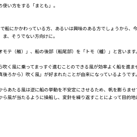
の使い方をする「まとも」。
形で船にかかわっている方、あるいは興味のある方でしょうから、
、ま、そうでない方向けに。
オモテ（艏）」、船の後部（船尾部）を「トモ（艫）」と言います
ら吹く風に乗ってまっすぐ進むことのできる風が効率よく船を進ま
真後ろから）吹く風」が好まれたことが由来になっているようです
からあたる風は逆に船の挙動を不安定にさせるため、帆を膨らませ
から風が当たるように操船し、変針を繰り返すことによって目的地