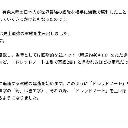
、有色人種の日本人が世界最強の艦隊を相手に海戦で勝利したこと
していくきっかけともなったのです。
リスは史上最強の軍艦を生み出しました。
す。
載し、当時としては画期的な21ノット（時速約40キロ）をたたき
など、「ドレッドノート１隻で軍艦2隻」と言われるほどの軍艦だ
に追随する軍艦の建造を始めます。このように「ドレッドノート」
漢字の「弩」は当て字）、それ以降、「ドレッドノート」を上回る
るようになりました。