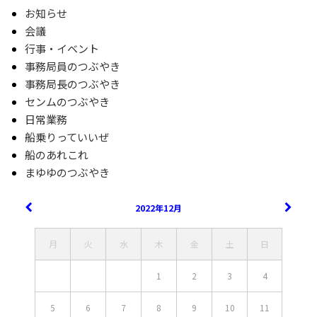
お知らせ
会議
行事・イベント
事務局員のつぶやき
事務局長のつぶやき
センムのつぶやき
日常業務
船乗りっていいぜ
船のあれこれ
まゆゆのつぶやき
2022年12月
月
火
水
木
金
土
日
1
2
3
4
5
6
7
8
9
10
11