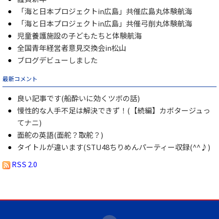
「海と日本プロジェクトin広島」共催広島丸体験航海
「海と日本プロジェクトin広島」共催弓削丸体験航海
児童養護施設の子どもたちと体験航海
全国青年経営者意見交換会in松山
ブログデビューしました
最新コメント
良い記事です(船酔いに効くツボの話)
慢性的な人手不足は解決できず！(【続編】カボタージュっ
てナニ)
面舵の英語(面舵？取舵？)
タイトルが違います(STU48ちりめんパーティー収録(^^♪)
RSS 2.0