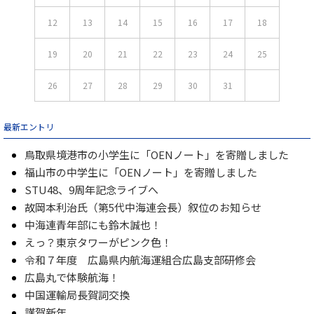
12
13
14
15
16
17
18
19
20
21
22
23
24
25
26
27
28
29
30
31
最新エントリ
鳥取県境港市の小学生に「OENノート」を寄贈しました
福山市の中学生に「OENノート」を寄贈しました
STU48、9周年記念ライブへ
故岡本利治氏（第5代中海連会長）叙位のお知らせ
中海連青年部にも鈴木誠也！
えっ？東京タワーがピンク色！
令和７年度 広島県内航海運組合広島支部研修会
広島丸で体験航海！
中国運輸局長賀詞交換
謹賀新年