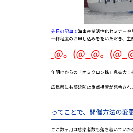
先日の記事で
海事産業活性化セミナーや
一杯程度のお申し込みををいただき、主
@。(@_@。(@_@。(@_@。(
年明けからの「オミクロン株」急拡大！
広島県にも蔓延防止重点措置が発令され、
ってことで、開催方法の変
ここ数ヶ月は感染者数も落ち着いていた