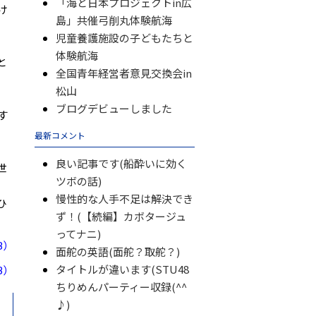
「海と日本プロジェクトin広
け
島」共催弓削丸体験航海
児童養護施設の子どもたちと
体験航海
と
全国青年経営者意見交換会in
松山
ブログデビューしました
す
最新コメント
良い記事です(船酔いに効く
世
ツボの話)
慢性的な人手不足は解決でき
ひ
ず！(【続編】カボタージュ
ってナニ)
B）
面舵の英語(面舵？取舵？)
タイトルが違います(STU48
B）
ちりめんパーティー収録(^^
♪)