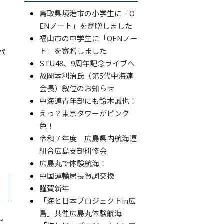
鳥取県境港市の小学生に「O
ENノート」を寄贈しました
福山市の中学生に「OENノー
ト」を寄贈しました
パ
STU48、9周年記念ライブへ
故岡本利治氏（第5代中海連
会長）叙位のお知らせ
中海連青年部にも鈴木誠也！
えっ？東京タワーがピンク
色！
令和７年度 広島県内航海運
組合広島支部研修会
広島丸で体験航海！
中国運輸局長賀詞交換
謹賀新年
「海と日本プロジェクトin広
島」共催広島丸体験航海
し