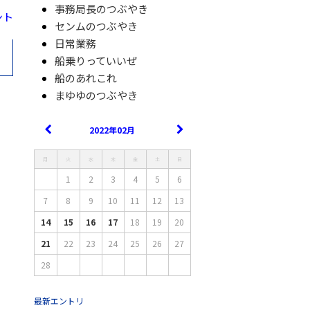
事務局長のつぶやき
ント
センムのつぶやき
日常業務
船乗りっていいぜ
船のあれこれ
まゆゆのつぶやき
2022年02月
月
火
水
木
金
土
日
1
2
3
4
5
6
7
8
9
10
11
12
13
14
15
16
17
18
19
20
21
22
23
24
25
26
27
28
最新エントリ