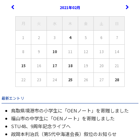
2021年02月
月
火
水
木
金
土
日
1
2
3
4
5
6
7
8
9
10
11
12
13
14
15
16
17
18
19
20
21
22
23
24
25
26
27
28
最新エントリ
鳥取県境港市の小学生に「OENノート」を寄贈しました
福山市の中学生に「OENノート」を寄贈しました
STU48、9周年記念ライブへ
故岡本利治氏（第5代中海連会長）叙位のお知らせ