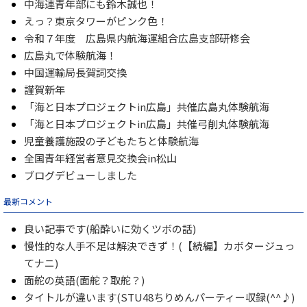
中海連青年部にも鈴木誠也！
えっ？東京タワーがピンク色！
令和７年度 広島県内航海運組合広島支部研修会
広島丸で体験航海！
中国運輸局長賀詞交換
謹賀新年
「海と日本プロジェクトin広島」共催広島丸体験航海
「海と日本プロジェクトin広島」共催弓削丸体験航海
児童養護施設の子どもたちと体験航海
全国青年経営者意見交換会in松山
ブログデビューしました
最新コメント
良い記事です(船酔いに効くツボの話)
慢性的な人手不足は解決できず！(【続編】カボタージュっ
てナニ)
面舵の英語(面舵？取舵？)
タイトルが違います(STU48ちりめんパーティー収録(^^♪)