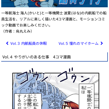
一等航海士 海人(かいと)と一等機関士 波夏(はな)の内航船での船
員生活を、リアルに楽しく描いた4コマ漫画と、モーションコミ
ック動画でお楽しみください。
（作者：烏丸えみ）
Vol.３ 内航船員の休暇
Vol.５ 憧れのマイホーム
Vol.４ やりがいのある仕事 4コマ漫画