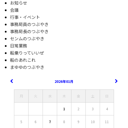
お知らせ
会議
行事・イベント
事務局員のつぶやき
事務局長のつぶやき
センムのつぶやき
日常業務
船乗りっていいぜ
船のあれこれ
まゆゆのつぶやき
2026年01月
月
火
水
木
金
土
日
1
2
3
4
5
6
7
8
9
10
11