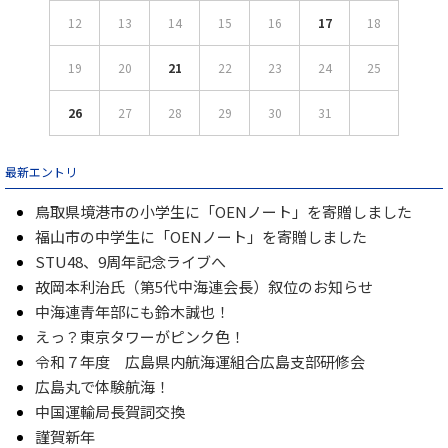
12
13
14
15
16
17
18
19
20
21
22
23
24
25
26
27
28
29
30
31
最新エントリ
鳥取県境港市の小学生に「OENノート」を寄贈しました
福山市の中学生に「OENノート」を寄贈しました
STU48、9周年記念ライブへ
故岡本利治氏（第5代中海連会長）叙位のお知らせ
中海連青年部にも鈴木誠也！
えっ？東京タワーがピンク色！
令和７年度 広島県内航海運組合広島支部研修会
広島丸で体験航海！
中国運輸局長賀詞交換
謹賀新年