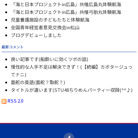
「海と日本プロジェクトin広島」共催広島丸体験航海
「海と日本プロジェクトin広島」共催弓削丸体験航海
児童養護施設の子どもたちと体験航海
全国青年経営者意見交換会in松山
ブログデビューしました
最新コメント
良い記事です(船酔いに効くツボの話)
慢性的な人手不足は解決できず！(【続編】カボタージュっ
てナニ)
面舵の英語(面舵？取舵？)
タイトルが違います(STU48ちりめんパーティー収録(^^♪)
RSS 2.0