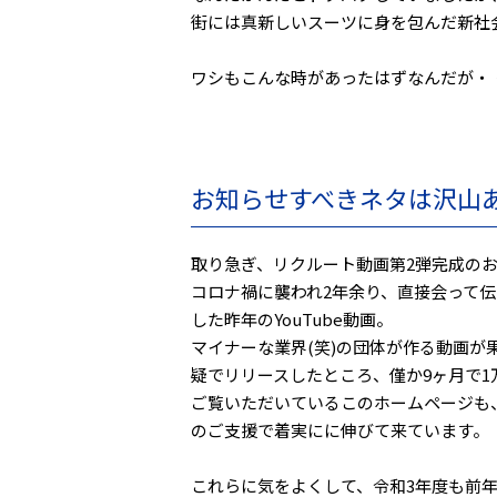
街には真新しいスーツに身を包んだ新社
ワシもこんな時があったはずなんだが・・
お知らせすべきネタは沢山
取り急ぎ、リクルート動画第2弾完成の
コロナ禍に襲われ2年余り、直接会って
した昨年のYouTube動画。
マイナーな業界(笑)の団体が作る動画
疑でリリースしたところ、僅か9ヶ月で
ご覧いただいているこのホームページも
のご支援で着実にに伸びて来ています。（
これらに気をよくして、令和3年度も前