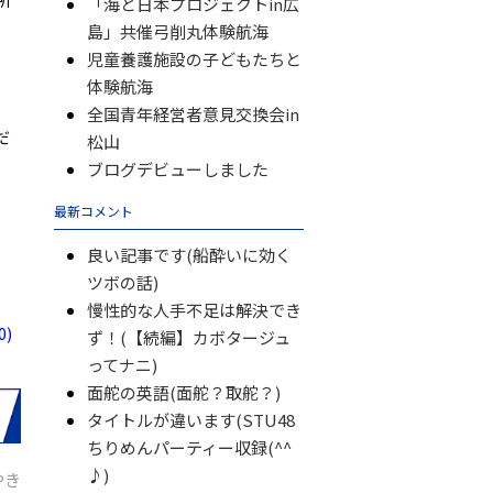
「海と日本プロジェクトin広
島」共催弓削丸体験航海
児童養護施設の子どもたちと
体験航海
全国青年経営者意見交換会in
だ
松山
ブログデビューしました
最新コメント
良い記事です(船酔いに効く
ツボの話)
慢性的な人手不足は解決でき
)
ず！(【続編】カボタージュ
ってナニ)
面舵の英語(面舵？取舵？)
タイトルが違います(STU48
ちりめんパーティー収録(^^
♪)
やき