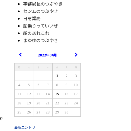
事務局長のつぶやき
センムのつぶやき
日常業務
船乗りっていいぜ
船のあれこれ
まゆゆのつぶやき
2022年04月
月
火
水
木
金
土
日
1
2
3
4
5
6
7
8
9
10
11
12
13
14
15
16
17
18
19
20
21
22
23
24
25
26
27
28
29
30
で
最新エントリ