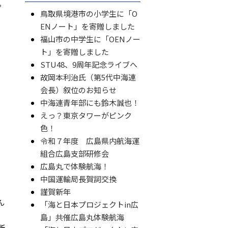
。
鳥取県境港市の小学生に「O
ENノート」を寄贈しました
福山市の中学生に「OENノー
ト」を寄贈しました
STU48、9周年記念ライブへ
故岡本利治氏（第5代中海連
会長）叙位のお知らせ
中海連青年部にも鈴木誠也！
えっ？東京タワーがピンク
色！
令和７年度 広島県内航海運
組合広島支部研修会
広島丸で体験航海！
中国運輸局長賀詞交換
謹賀新年
ん
「海と日本プロジェクトin広
島」共催広島丸体験航海
所