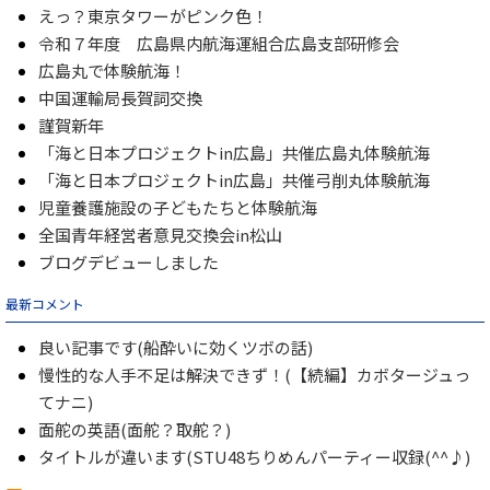
えっ？東京タワーがピンク色！
令和７年度 広島県内航海運組合広島支部研修会
広島丸で体験航海！
中国運輸局長賀詞交換
謹賀新年
「海と日本プロジェクトin広島」共催広島丸体験航海
「海と日本プロジェクトin広島」共催弓削丸体験航海
児童養護施設の子どもたちと体験航海
全国青年経営者意見交換会in松山
ブログデビューしました
最新コメント
良い記事です(船酔いに効くツボの話)
慢性的な人手不足は解決できず！(【続編】カボタージュっ
てナニ)
面舵の英語(面舵？取舵？)
タイトルが違います(STU48ちりめんパーティー収録(^^♪)