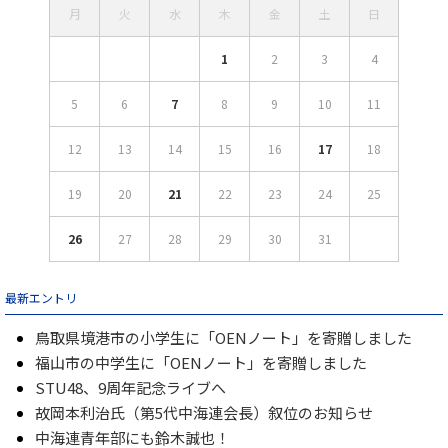
月
火
水
木
金
土
日
1
2
3
4
5
6
7
8
9
10
11
12
13
14
15
16
17
18
19
20
21
22
23
24
25
26
27
28
29
30
31
最新エントリ
鳥取県境港市の小学生に「OENノート」を寄贈しました
福山市の中学生に「OENノート」を寄贈しました
STU48、9周年記念ライブへ
故岡本利治氏（第5代中海連会長）叙位のお知らせ
中海連青年部にも鈴木誠也！