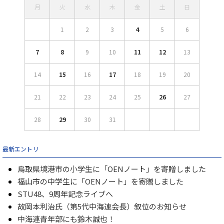
月
火
水
木
金
土
日
1
2
3
4
5
6
7
8
9
10
11
12
13
14
15
16
17
18
19
20
21
22
23
24
25
26
27
28
29
30
31
最新エントリ
鳥取県境港市の小学生に「OENノート」を寄贈しました
福山市の中学生に「OENノート」を寄贈しました
STU48、9周年記念ライブへ
故岡本利治氏（第5代中海連会長）叙位のお知らせ
中海連青年部にも鈴木誠也！