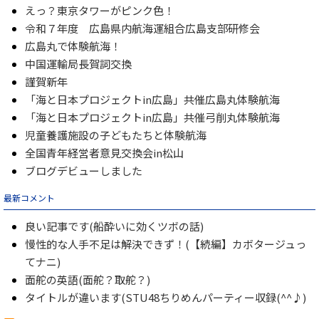
えっ？東京タワーがピンク色！
令和７年度 広島県内航海運組合広島支部研修会
広島丸で体験航海！
中国運輸局長賀詞交換
謹賀新年
「海と日本プロジェクトin広島」共催広島丸体験航海
「海と日本プロジェクトin広島」共催弓削丸体験航海
児童養護施設の子どもたちと体験航海
全国青年経営者意見交換会in松山
ブログデビューしました
最新コメント
良い記事です(船酔いに効くツボの話)
慢性的な人手不足は解決できず！(【続編】カボタージュっ
てナニ)
面舵の英語(面舵？取舵？)
タイトルが違います(STU48ちりめんパーティー収録(^^♪)