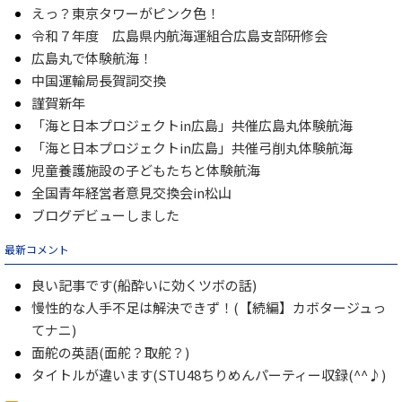
えっ？東京タワーがピンク色！
令和７年度 広島県内航海運組合広島支部研修会
広島丸で体験航海！
中国運輸局長賀詞交換
謹賀新年
「海と日本プロジェクトin広島」共催広島丸体験航海
「海と日本プロジェクトin広島」共催弓削丸体験航海
児童養護施設の子どもたちと体験航海
全国青年経営者意見交換会in松山
ブログデビューしました
最新コメント
良い記事です(船酔いに効くツボの話)
慢性的な人手不足は解決できず！(【続編】カボタージュっ
てナニ)
面舵の英語(面舵？取舵？)
タイトルが違います(STU48ちりめんパーティー収録(^^♪)