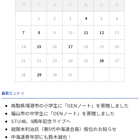
月
火
水
木
金
土
日
1
2
3
4
5
6
7
8
9
10
11
12
13
14
15
16
17
18
19
20
21
22
23
24
25
26
27
28
29
30
31
最新エントリ
鳥取県境港市の小学生に「OENノート」を寄贈しました
福山市の中学生に「OENノート」を寄贈しました
STU48、9周年記念ライブへ
故岡本利治氏（第5代中海連会長）叙位のお知らせ
中海連青年部にも鈴木誠也！