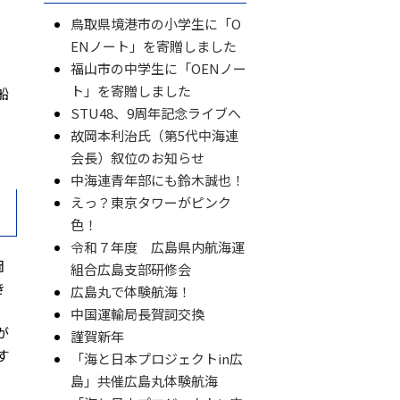
鳥取県境港市の小学生に「O
ENノート」を寄贈しました
福山市の中学生に「OENノー
ト」を寄贈しました
船
STU48、9周年記念ライブへ
故岡本利治氏（第5代中海連
会長）叙位のお知らせ
中海連青年部にも鈴木誠也！
えっ？東京タワーがピンク
色！
令和７年度 広島県内航海運
岡
組合広島支部研修会
き
広島丸で体験航海！
中国運輸局長賀詞交換
が
謹賀新年
す
「海と日本プロジェクトin広
島」共催広島丸体験航海