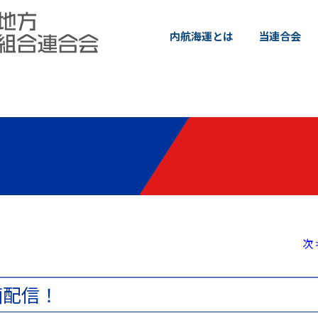
内航海運とは
当連合会
次 
画配信！