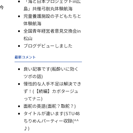
「海と日本プロジェクトin広
今
島」共催弓削丸体験航海
児童養護施設の子どもたちと
体験航海
全国青年経営者意見交換会in
松山
ブログデビューしました
最新コメント
良い記事です(船酔いに効く
ツボの話)
慢性的な人手不足は解決でき
ず！(【続編】カボタージュ
ってナニ)
面舵の英語(面舵？取舵？)
タイトルが違います(STU48
ちりめんパーティー収録(^^
♪)