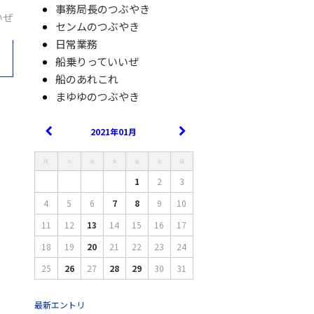
事務局長のつぶやき
いぜ
センムのつぶやき
日常業務
船乗りっていいぜ
船のあれこれ
まゆゆのつぶやき
2021年01月
月
火
水
木
金
土
日
1
2
3
4
5
6
7
8
9
10
11
12
13
14
15
16
17
18
19
20
21
22
23
24
25
26
27
28
29
30
31
最新エントリ