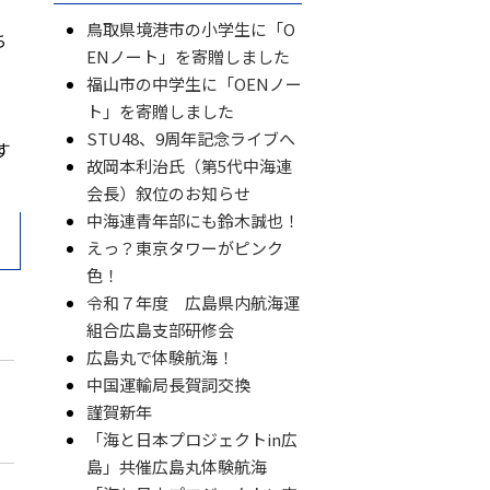
鳥取県境港市の小学生に「O
ち
ENノート」を寄贈しました
福山市の中学生に「OENノー
ト」を寄贈しました
STU48、9周年記念ライブへ
す
故岡本利治氏（第5代中海連
会長）叙位のお知らせ
中海連青年部にも鈴木誠也！
えっ？東京タワーがピンク
色！
令和７年度 広島県内航海運
組合広島支部研修会
広島丸で体験航海！
中国運輸局長賀詞交換
謹賀新年
「海と日本プロジェクトin広
島」共催広島丸体験航海