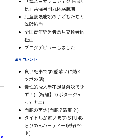
「海と日本プロジェクトin広
島」共催弓削丸体験航海
児童養護施設の子どもたちと
体験航海
全国青年経営者意見交換会in
松山
ブログデビューしました
最新コメント
良い記事です(船酔いに効く
ツボの話)
慢性的な人手不足は解決でき
ず！(【続編】カボタージュ
ってナニ)
面舵の英語(面舵？取舵？)
タイトルが違います(STU48
ちりめんパーティー収録(^^
♪)
)