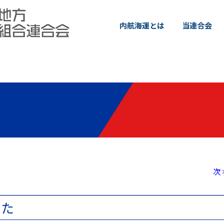
内航海運とは
当連合会
次 
した