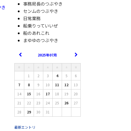
事務局長のつぶやき
やき
センムのつぶやき
日常業務
船乗りっていいぜ
船のあれこれ
まゆゆのつぶやき
2025年07月
月
火
水
木
金
土
日
1
2
3
4
5
6
7
8
9
10
11
12
13
14
15
16
17
18
19
20
21
22
23
24
25
26
27
28
29
30
31
最新エントリ