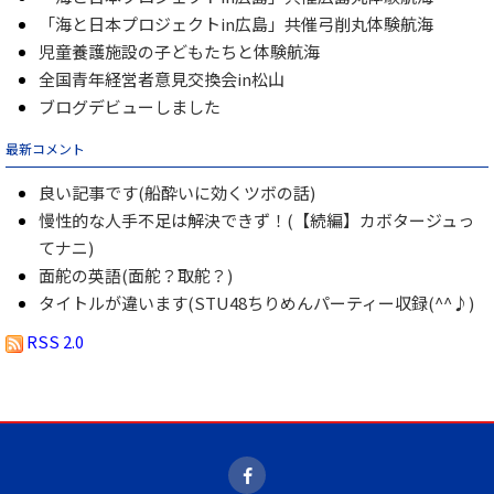
「海と日本プロジェクトin広島」共催弓削丸体験航海
児童養護施設の子どもたちと体験航海
全国青年経営者意見交換会in松山
ブログデビューしました
最新コメント
良い記事です(船酔いに効くツボの話)
慢性的な人手不足は解決できず！(【続編】カボタージュっ
てナニ)
面舵の英語(面舵？取舵？)
タイトルが違います(STU48ちりめんパーティー収録(^^♪)
RSS 2.0