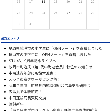
16
17
18
19
20
21
22
23
24
25
26
27
28
29
30
31
最新エントリ
鳥取県境港市の小学生に「OENノート」を寄贈しました
福山市の中学生に「OENノート」を寄贈しました
STU48、9周年記念ライブへ
故岡本利治氏（第5代中海連会長）叙位のお知らせ
中海連青年部にも鈴木誠也！
えっ？東京タワーがピンク色！
令和７年度 広島県内航海運組合広島支部研修会
広島丸で体験航海！
中国運輸局長賀詞交換
謹賀新年
「海と日本プロジェクトin広島」共催広島丸体験航海