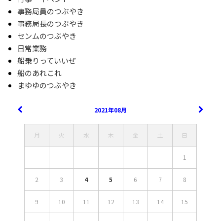
事務局員のつぶやき
事務局長のつぶやき
センムのつぶやき
日常業務
船乗りっていいぜ
船のあれこれ
まゆゆのつぶやき
2021年08月
月
火
水
木
金
土
日
1
2
3
4
5
6
7
8
9
10
11
12
13
14
15