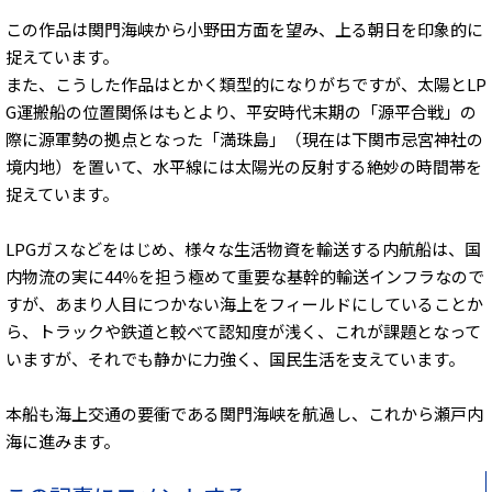
この作品は関門海峡から小野田方面を望み、上る朝日を印象的に
捉えています。
また、こうした作品はとかく類型的になりがちですが、太陽とLP
G運搬船の位置関係はもとより、平安時代末期の「源平合戦」の
際に源軍勢の拠点となった「満珠島」（現在は下関市忌宮神社の
境内地）を置いて、水平線には太陽光の反射する絶妙の時間帯を
捉えています。
LPGガスなどをはじめ、様々な生活物資を輸送する内航船は、国
内物流の実に44％を担う極めて重要な基幹的輸送インフラなので
すが、あまり人目につかない海上をフィールドにしていることか
ら、トラックや鉄道と較べて認知度が浅く、これが課題となって
いますが、それでも静かに力強く、国民生活を支えています。
本船も海上交通の要衝である関門海峡を航過し、これから瀬戸内
海に進みます。